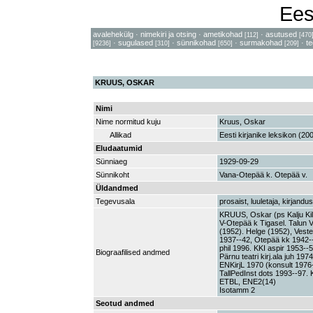
Ees
avalehekülg
·
nimekiri ja otsing
·
ametikohad
·
asutused
[112]
[470
·
sugulased
·
sünnikohad
·
surmakohad
·
t
[9236]
[310]
[650]
[209]
KRUUS, OSKAR
Nimi
Nime normitud kuju
Kruus, Oskar
Allikad
Eesti kirjanike leksikon (20
Eludaatumid
Sünniaeg
1929-09-29
Sünnikoht
Vana-Otepää k. Otepää v.
Üldandmed
Tegevusala
prosaist, luuletaja, kirjandus
KRUUS, Oskar (ps Kalju Kil
V-Otepää k Tigasel. Talun V
(1952). Helge (1952), Veste
1937--42, Otepää kk 1942--4
phil 1996. KKI aspir 1953--
Biograafilised andmed
Pärnu teatri kirj.ala juh 19
ENKirjL 1970 (konsult 1976-
TallPedInst dots 1993--97.
ETBL, ENE2(14)
Isotamm 2
Seotud andmed