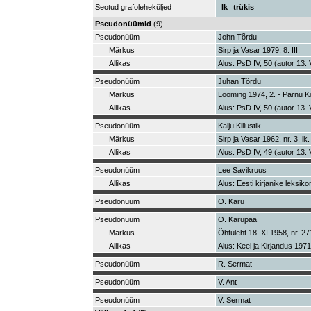
Seotud grafoleheküljed
lk
trükis
Pseudonüümid
(9)
Pseudonüüm
John Tõrdu
Märkus
Sirp ja Vasar 1979, 8. III.
Allikas
Alus: PsD IV, 50 (autor 13. 
Pseudonüüm
Juhan Tõrdu
Märkus
Looming 1974, 2. - Pärnu Ko
Allikas
Alus: PsD IV, 50 (autor 13. 
Pseudonüüm
Kalju Killustik
Märkus
Sirp ja Vasar 1962, nr. 3, lk.
Allikas
Alus: PsD IV, 49 (autor 13. 
Pseudonüüm
Lee Savikruus
Allikas
Alus: Eesti kirjanike leksiko
Pseudonüüm
O. Karu
Pseudonüüm
O. Karupää
Märkus
Õhtuleht 18. XI 1958, nr. 27
Allikas
Alus: Keel ja Kirjandus 1971
Pseudonüüm
R. Sermat
Pseudonüüm
V. Ant
Pseudonüüm
V. Sermat