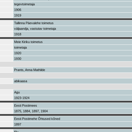
tegevtoimetaja
1906
1919
Tallinna Päevalehe toimetus
väljaandja, vastutav toimetaja
1918
Meie Kiriku toimetus
toimetaja
1920
1930
Prants, Anna Mathilde
abikaasa
Agu
1923-1924
Eesti Postimees
1875, 1884, 1897, 1904
Eesti Postimehe Õhtused kõned
1897