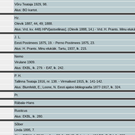
Võru Teataja 1929, 98.
Alus: BO kartot.
Hz.
Olevik 1887, 44, 49; 1888.
Alus: Vrd. kv. 448) HPV[astseliinas]. (Olevik 1888, 14.) - Vrd. H. Prants. Minu elukäi
J. L.
Eesti Postimees 1875, 19. - Perno Postimees 1875, 23.
Alus: H. Prants. Minu elukäik. Tartu, 1937, lk. 215.
Nemo
Virulane 1909.
Alus: EKBL, lk. 279. - EAT, lk. 242.
P. H.
Tallinna Teataja 1916, nr. 138. - Virmalised 1915, lk. 141-142.
Alus: Blumfeldt, E.; Loone, N. Eesti ajaloo bibliograafia 1877-1917, lk. 324.
Pr.
Räbala–Hans
Rusticus
Alus: EKBL, lk. 280.
Sõber
Linda 1895, 7.