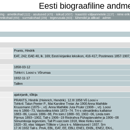
Eesti biograafiline and
sing
·
ametikohad
·
asutused
·
isikud
·
kaastöö väljaannetele
·
nime erik
[112]
[470]
[4507]
[1137]
nnikohad
·
surmakohad
·
tegevusala
·
lühendid ja allikad
·
admin
[650]
[209]
[603]
Prants, Hindrik
EAT, 242; EAE-40, lk. 169; Eesti kirjanike leksikon, 416-417; Postimees 1857-1907
1858-03-12
Tohkri t. Loosi v. Võrumaa
1932-11-17
Tallinn
ajakirjanik, tõlkija
PRANTS, Hindrik (Heinrich, Hendrik). 12.III 1858 Võ Loosi v
Tohkril. Talun Peeter P., Mai Karoline Treiar. Ae 1900 Anna Mathilde
Kruusmann (1875--, vt). Anna Mathilde Juta Pruler (1908--, vt). Loosi
ms-k 1866--73, Vastseliina khkk 1873--74. Trt-s silmakliiniku kalfaktor
1883--86, Loosis 1886--88, Pm toim.l 1888--93, 1902--06, Linda toim
Pärnus 1893--1902, Tall-s 1906--19 Ristirahva Pühapäevalehe ja 1906--08
Sõnumitooja tegevtoim, Tall Pl vast.toim 1918, Meie Kiriku toim.l
1920--30, elas Valgam Tõlliste v Liiva k-s. Mälestused I 1937. Srn
17.XI 1932 Tall-s. PmA, EBL, EAT, EE, EBLl, ENE1, EKBL, ENE2, EKrL,