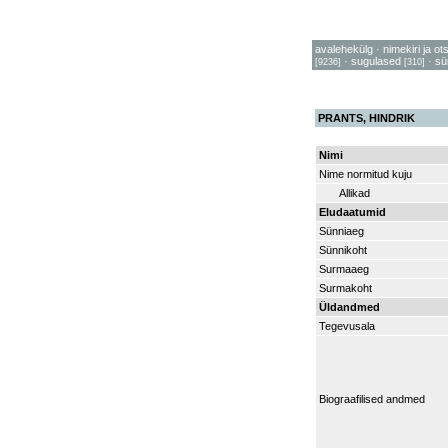
avalehekülg
·
nimekiri ja ot
·
sugulased
·
sü
[9236]
[310]
PRANTS, HINDRIK
Nimi
Nime normitud kuju
Allikad
Eludaatumid
Sünniaeg
Sünnikoht
Surmaaeg
Surmakoht
Üldandmed
Tegevusala
Biograafilised andmed