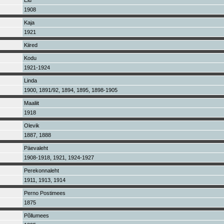
Elu
1908
Kaja
1921
Kiired
Kodu
1921-1924
Linda
1900, 1891/92, 1894, 1895, 1898-1905
Maaliit
1918
Olevik
1887, 1888
Päevaleht
1908-1918, 1921, 1924-1927
Perekonnaleht
1911, 1913, 1914
Perno Postimees
1875
Põllumees