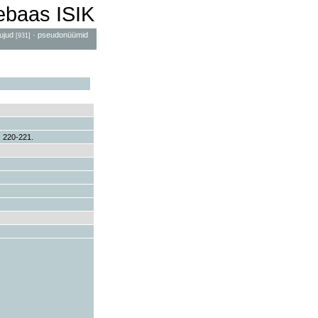
mebaas ISIK
ujud
·
pseudonüümid
[931]
, 220-221.