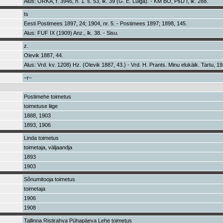
Alus: ORKA, f. 3946, n. 1. s. 53, lk. 39 (G. E. Luiga). - KM BO, PsD I, lk. 288.
ts
Eesti Postimees 1897, 24; 1904, nr. 5. - Postimees 1897; 1898, 145.
Alus: FUF IX (1909) Anz., lk. 38. - Sisu.
z.
Olevik 1887, 44.
Alus: Vrd. kv. 1208) Hz. (Olevik 1887, 43.) - Vrd. H. Prants. Minu elukäik. Tartu, 19
–r–
Postimehe toimetus
toimetuse liige
1888, 1903
1893, 1906
Linda toimetus
toimetaja, väljaandja
1893
1903
Sõnumitooja toimetus
toimetaja
1906
1908
Tallinna Ristirahva Pühapäeva Lehe toimetus