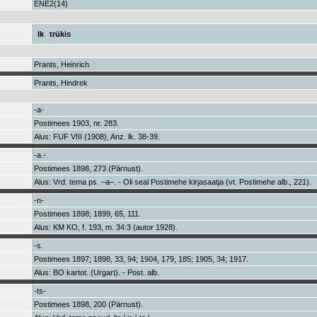
ENE2(14)
lk
trükis
Prants, Heinrich
Prants, Hindrek
-a-
Postimees 1903, nr. 283.
Alus: FUF VIII (1908), Anz. lk. 38-39.
-a.-
Postimees 1898, 273 (Pärnust).
Alus: Vrd. tema ps. –a–. - Oli seal Postimehe kirjasaatja (vt. Postimehe alb., 221).
-n-
Postimees 1898; 1899, 65, 111.
Alus: KM KO, f. 193, m. 34:3 (autor 1928).
-s.
Postimees 1897; 1898, 33, 94; 1904, 179, 185; 1905, 34; 1917.
Alus: BO kartot. (Urgart). - Post. alb.
-ts-
Postimees 1898, 200 (Pärnust).