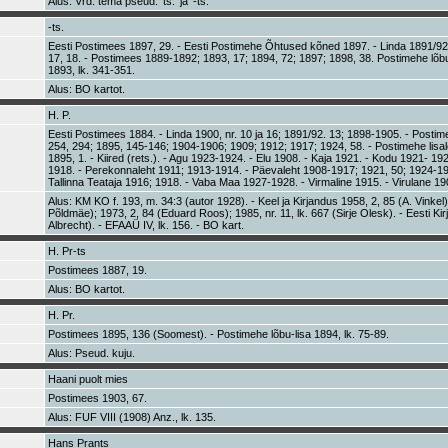
Alus: Vrd. tema pseud. 'ts.' ja '-ts.'
-ts.
Eesti Postimees 1897, 29. - Eesti Postimehe Õhtused kõned 1897. - Linda 1891/92,
17, 18. - Postimees 1889-1892; 1893, 17; 1894, 72; 1897; 1898, 38. Postimehe lõbu-
1893, lk. 341-351.
Alus: BO kartot.
H. P.
Eesti Postimees 1884. - Linda 1900, nr. 10 ja 16; 1891/92. 13; 1898-1905. - Posti
254, 294; 1895, 145-146; 1904-1906; 1909; 1912; 1917; 1924, 58. - Postimehe lisal
1895, 1. - Kiired (rets.). - Agu 1923-1924. - Elu 1908. - Kaja 1921. - Kodu 1921- 1924
1918. - Perekonnaleht 1911; 1913-1914. - Päevaleht 1908-1917; 1921, 50; 1924-1927
Tallinna Teataja 1916; 1918. - Vaba Maa 1927-1928. - Virmaline 1915. - Virulane 19
Alus: KM KO f. 193, m. 34:3 (autor 1928). - Keel ja Kirjandus 1958, 2, 85 (A. Vinkel
Põldmäe); 1973, 2, 84 (Eduard Roos); 1985, nr. 11, lk. 667 (Sirje Olesk). - Eesti Ki
Albrecht). - EFAAÜ IV, lk. 156. - BO kart.
H. Pr-ts
Postimees 1887, 19.
Alus: BO kartot.
H. Pr.
Postimees 1895, 136 (Soomest). - Postimehe lõbu-lisa 1894, lk. 75-89.
Alus: Pseud. kuju.
Haani puolt mies
Postimees 1903, 67.
Alus: FUF VIII (1908) Anz., lk. 135.
Hans Prants