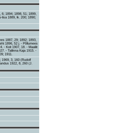
 6; 1894; 1898, 51; 1899,
lisa 1889, lk. 200; 1890;
mees 1887, 29; 1892; 1893,
eht 1896, 52 j. - Põllumees
. - Koit 1907, 18. - Maaliit
. - Tallinna Kaja 1915. -
09; 1911.
); 1969, 3, 160 (Rudolf
rjandus 1922, 8, 260 (J.