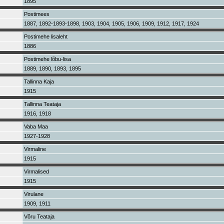
1895
Postimees
1887, 1892-1893-1898, 1903, 1904, 1905, 1906, 1909, 1912, 1917, 1924
Postimehe lisaleht
1886
Postimehe lõbu-lisa
1889, 1890, 1893, 1895
Tallinna Kaja
1915
Tallinna Teataja
1916, 1918
Vaba Maa
1927-1928
Virmaline
1915
Virmalised
1915
Virulane
1909, 1911
Võru Teataja