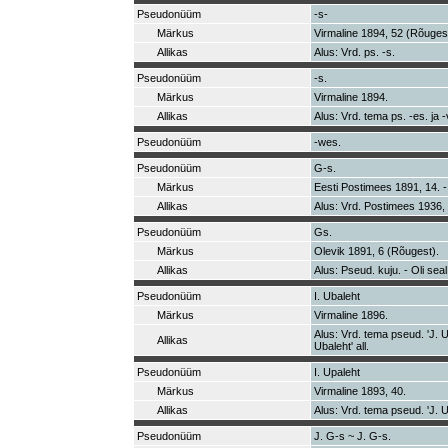
Pseudonüüm
-s-
Märkus
Virmaline 1894, 52 (Rõuges
Allikas
Alus: Vrd. ps. -s.
Pseudonüüm
-s.
Märkus
Virmaline 1894.
Allikas
Alus: Vrd. tema ps. -es. ja -
Pseudonüüm
-wes.
Pseudonüüm
G-s.
Märkus
Eesti Postimees 1891, 14. 
Allikas
Alus: Vrd. Postimees 1936, 2
Pseudonüüm
Gs.
Märkus
Olevik 1891, 6 (Rõugest).
Allikas
Alus: Pseud. kuju. - Oli sea
Pseudonüüm
I. Ubaleht
Märkus
Virmaline 1896.
Alus: Vrd. tema pseud. 'J. U
Allikas
Ubaleht' all.
Pseudonüüm
I. Upaleht
Märkus
Virmaline 1893, 40.
Allikas
Alus: Vrd. tema pseud. 'J. Ub
Pseudonüüm
J. G-s ~ J. G-s.