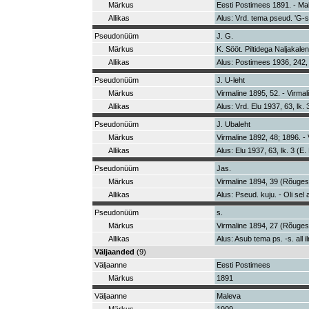
Märkus
Eesti Postimees 1891. - Mal
Allikas
Alus: Vrd. tema pseud. 'G-
Pseudonüüm
J. G.
Märkus
K. Sööt. Piltidega Naljakalend
Allikas
Alus: Postimees 1936, 242, l
Pseudonüüm
J. U-leht
Märkus
Virmaline 1895, 52. - Virmali
Allikas
Alus: Vrd. Elu 1937, 63, lk. 3
Pseudonüüm
J. Ubaleht
Märkus
Virmaline 1892, 48; 1896. - 
Allikas
Alus: Elu 1937, 63, lk. 3 (E. P
Pseudonüüm
Jas.
Märkus
Virmaline 1894, 39 (Rõuges
Allikas
Alus: Pseud. kuju. - Oli sel 
Pseudonüüm
s.
Märkus
Virmaline 1894, 27 (Rõuges
Allikas
Alus: Asub tema ps. -s. al
Väljaanded
(9)
Väljaanne
Eesti Postimees
Märkus
1891
Väljaanne
Maleva