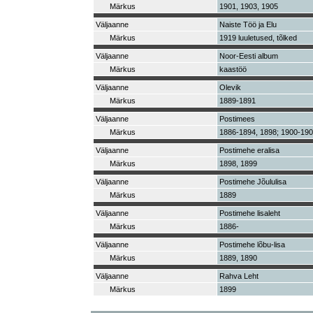
Märkus
1901, 1903, 1905
Väljaanne
Naiste Töö ja Elu
Märkus
1919 luuletused, tõlked
Väljaanne
Noor-Eesti album
Märkus
kaastöö
Väljaanne
Olevik
Märkus
1889-1891
Väljaanne
Postimees
Märkus
1886-1894, 1898; 1900-19
Väljaanne
Postimehe eralisa
Märkus
1898, 1899
Väljaanne
Postimehe Jõululisa
Märkus
1889
Väljaanne
Postimehe lisaleht
Märkus
1886-
Väljaanne
Postimehe lõbu-lisa
Märkus
1889, 1890
Väljaanne
Rahva Leht
Märkus
1899