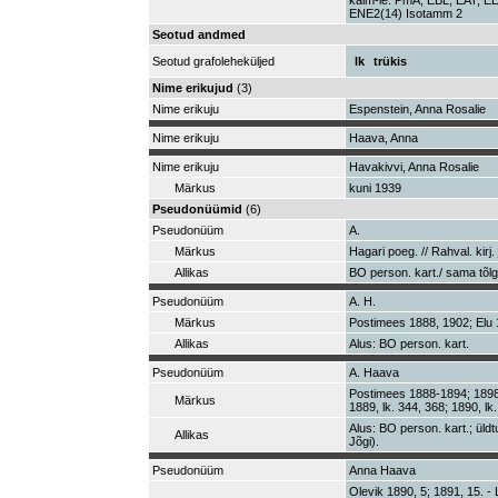
kalm-le. PmA, EBL, EAT, E
ENE2(14) Isotamm 2
Seotud andmed
Seotud grafoleheküljed
lk
trükis
Nime erikujud
(3)
Nime erikuju
Espenstein, Anna Rosalie
Nime erikuju
Haava, Anna
Nime erikuju
Havakivvi, Anna Rosalie
Märkus
kuni 1939
Pseudonüümid
(6)
Pseudonüüm
A.
Märkus
Hagari poeg. // Rahval. kirj
Allikas
BO person. kart./ sama tõlg
Pseudonüüm
A. H.
Märkus
Postimees 1888, 1902; Elu 19
Allikas
Alus: BO person. kart.
Pseudonüüm
A. Haava
Postimees 1888-1894; 1898; 
Märkus
1889, lk. 344, 368; 1890, lk
Alus: BO person. kart.; üldt
Allikas
Jõgi).
Pseudonüüm
Anna Haava
Olevik 1890, 5; 1891, 15. -