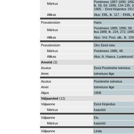
Postimees 1887-1890; 1892-1
Märkus
lk. 56, 64; 1890, 134-135; 1
1905. - Eesti Kirjandus 1913
Allikas
Alus: EBL, lk. 117. - EKBL, l
Pseudonüüm
Hans
Postimees 1889; 1890, 58, 1
Märkus
lisa 1889, lk. 224, 272; 1890
Allikas
Alus: Vrd. Post. alb., lk. 159
Pseudonüüm
Üks Eesti neiu
Märkus
Postimees 1886, 48.
Allikas
Alus: A. Haava. Luuletused [I
Ametid
(2)
Asutus
Eesti Postimehe toimetus
Amet
toimetuse liige
Asutus
Postimehe toimetus
Amet
toimetuse liige
Algus
1908
Väljaanded
(12)
Väljaanne
Eesti Kirjandus
Märkus
kaastöö
Väljaanne
Elu
Märkus
kaastöö
Väljaanne
Linda