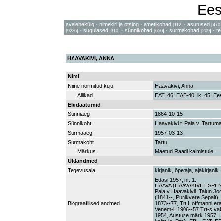
Ees
avalehekülg
·
nimekiri ja otsing
·
ametikohad
·
asutused
[112]
[470
·
sugulased
·
sünnikohad
·
surmakohad
·
t
[9236]
[310]
[650]
[209]
HAAVAKIVI, ANNA
Nimi
Nime normitud kuju
Haavakivi, Anna
Allikad
EAT, 46; EAE-40, lk. 45; Ees
Eludaatumid
Sünniaeg
1864-10-15
Sünnikoht
Haavakivi t. Pala v. Tartum
Surmaaeg
1957-03-13
Surmakoht
Tartu
Märkus
Maetud Raadi kalmistule.
Üldandmed
Tegevusala
kirjanik, õpetaja, ajakirjanik
Edasi 1957, nr. 1.
HAAVA (HAAVAKIVI, ESPENS
Pala v Haavakivil. Talun J
(1841--, Punikvere Sepalt).
Biograafilised andmed
1873--77, Trt Hoffmanni er
Venem-l, 1906--57 Trt-s va
1954, Austuse märk 1957. Lu