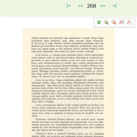
|<
<<
268
>>
>|